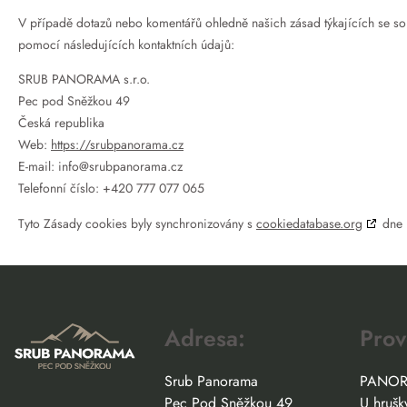
V případě dotazů nebo komentářů ohledně našich zásad týkajících se so
pomocí následujících kontaktních údajů:
SRUB PANORAMA s.r.o.
Pec pod Sněžkou 49
Česká republika
Web:
https://srubpanorama.cz
E-mail:
info@
srubpanorama.cz
Telefonní číslo: +420 777 077 065
Tyto Zásady cookies byly synchronizovány s
cookiedatabase.org
dne 
Adresa:
Prov
Srub Panorama
PANOR
Pec Pod Sněžkou 49
U h