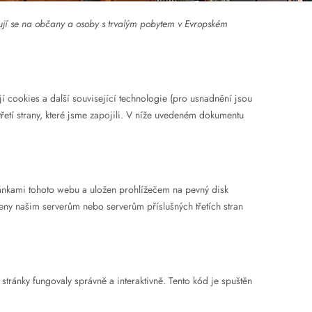
ují se na občany a osoby s trvalým pobytem v Evropském
í cookies a další související technologie (pro usnadnění jsou
řetí strany, které jsme zapojili. V níže uvedeném dokumentu
ránkami tohoto webu a uložen prohlížečem na pevný disk
eny našim serverům nebo serverům příslušných třetích stran
tránky fungovaly správně a interaktivně. Tento kód je spuštěn