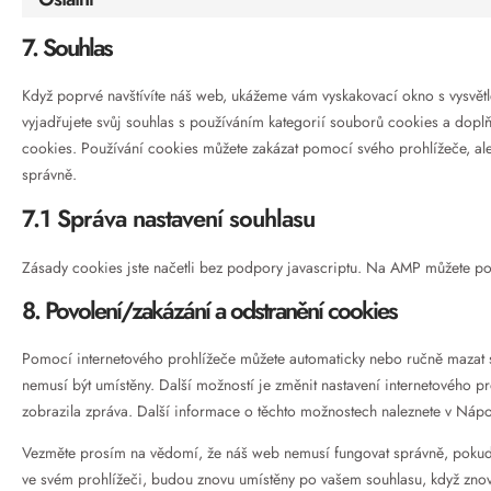
7. Souhlas
Když poprvé navštívíte náš web, ukážeme vám vyskakovací okno s vysvětle
vyjadřujete svůj souhlas s používáním kategorií souborů cookies a dop
cookies. Používání cookies můžete zakázat pomocí svého prohlížeče, ale
správně.
7.1 Správa nastavení souhlasu
Zásady cookies jste načetli bez podpory javascriptu. Na AMP můžete použ
8. Povolení/zakázání a odstranění cookies
Pomocí internetového prohlížeče můžete automaticky nebo ručně mazat s
nemusí být umístěny. Další možností je změnit nastavení internetového p
zobrazila zpráva. Další informace o těchto možnostech naleznete v Náp
Vezměte prosím na vědomí, že náš web nemusí fungovat správně, pokud
ve svém prohlížeči, budou znovu umístěny po vašem souhlasu, když znovu